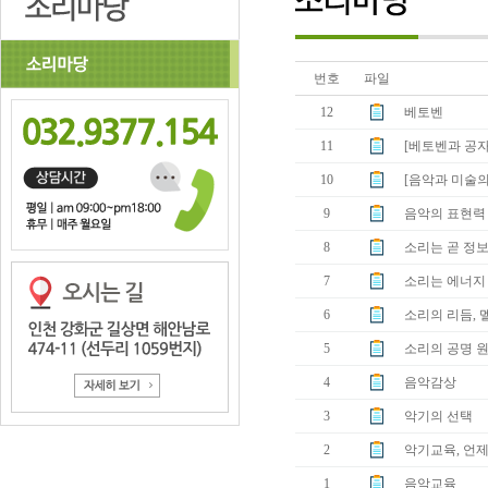
번호
파일
12
베토벤
11
​[베토벤과 공자
10
[음악과 미술의
9
음악의 표현력
8
소리는 곧 정보
7
소리는 에너지
6
소리의 리듬, 
5
소리의 공명 
4
음악감상
3
악기의 선택
2
악기교육, 언제
1
음악교육